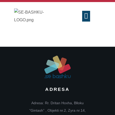
KONSULENCA & SHËRBIME
ÇMIME & VLERËSIME
ADRESA
Adresa: Rr. Dritan Hoxha, Blloku
Add Impact to
“Gintash” , Objekti nr.2, Zyra nr.14,