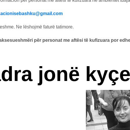
rmacion për personat me aftësi të kufizuara në ambientet tuaja
dacionisebashku@gmail.com
yeshme. Ne lëshojmë faturë tatimore.
r aksesueshmëri për personat me aftësi të kufizuara por edh
dra jonë kyç