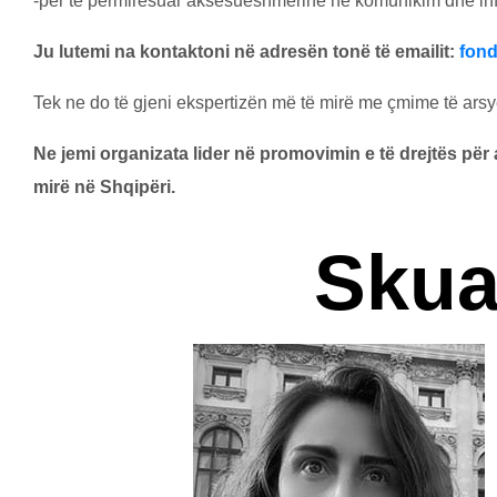
-për të përmirësuar aksesueshmёrinё në komunikim dhe info
Ju lutemi na kontaktoni nё adresën tonë të emailit:
fon
Tek ne do të gjeni ekspertizën më të mirë me çmime të ars
Ne jemi organizata lider në promovimin e të drejtës pë
mirë në Shqipëri.
Skua