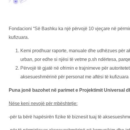
Fondacioni “Së Bashku ka një përvojë 10 vjeçare në përmir
kufizuara.
Kemi prodhuar raporte, manuale dhe udhëzues për akse
urban, por edhe si njësi të vetme p.sh ndërtesa, parqe, 
Përvojë të gjatë në ofrimin e trajnimeve për autoritete
aksesueshmёrinё pёr personat me aftësi të kufizuara 
Puna jonë bazohet në parimet e Projektimit Universal d
Nëse keni nevojë për mbështetje:
-për ta bërë hapësirën fizike të biznesit tuaj të aksesueshm