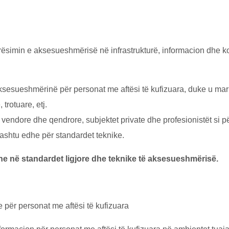
ësimin e aksesueshmërisë në infrastrukturё, informacion dhe k
sueshmёrinё për personat me aftësi të kufizuara, duke u marrё
trotuare, etj.
t vendore dhe qendrore, subjektet private dhe profesionistët si p
ashtu edhe për standardet teknike.
he në standardet ligjore dhe teknike të aksesueshmërisë.
e për personat me aftësi të kufizuara