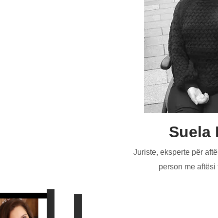
Add Impact t
Your Inbox
ing up for our emails and get inspiring stories about rebuild wor
delivered straight to your inbox.
Suela 
SUBMIT
Juriste, eksperte për aft
person me aftësi 