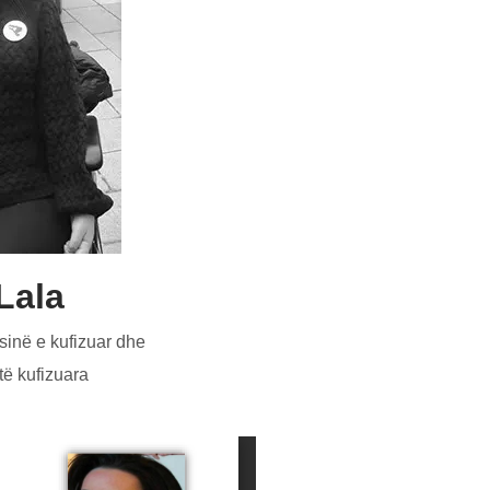
o
ld
Lala
ësinë e kufizuar dhe
të kufizuara