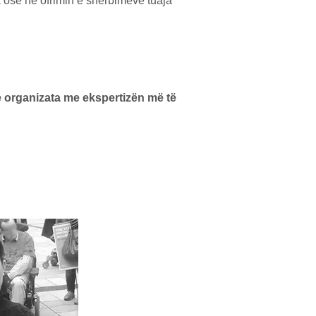
 ose në ofrimin e shërbimeve tuaja
e organizata me ekspertizën më të
e