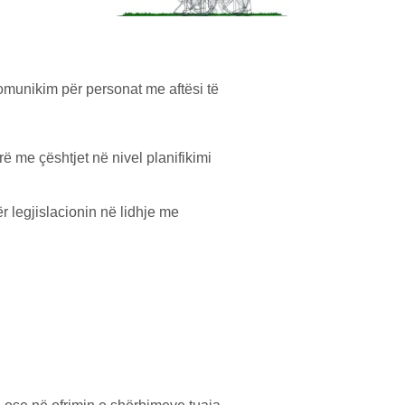
omunikim për personat me aftësi të
 me çështjet në nivel planifikimi
ër legjislacionin në lidhje me