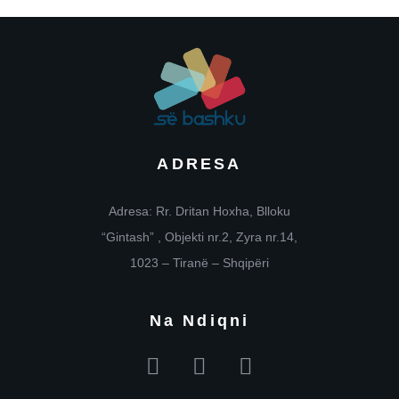
ADRESA
Adresa: Rr. Dritan Hoxha, Blloku
“Gintash” , Objekti nr.2, Zyra nr.14,
1023 – Tiranë – Shqipëri
Na Ndiqni