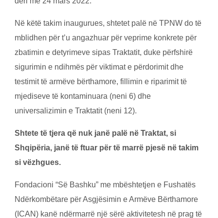
deri më 24 mars 2022.
Në këtë takim inaugurues, shtetet palë në TPNW do të
mblidhen për t’u angazhuar për veprime konkrete për
zbatimin e detyrimeve sipas Traktatit, duke përfshirë
sigurimin e ndihmës për viktimat e përdorimit dhe
testimit të armëve bërthamore, fillimin e riparimit të
mjediseve të kontaminuara (neni 6) dhe
universalizimin e Traktatit (neni 12).
Add Impact to
Shtete të tjera që nuk janë palë në Traktat, si
Your Inbox
Shqipёria, janё tё ftuar për të marrë pjesë në takim
si vëzhgues.
Sing up for our emails and
get inspiring stories about
Fondacioni “Së Bashku” me mbështetjen e Fushatës
rebuild world delivered
Ndërkombëtare për Asgjёsimin e Armëve Bërthamore
straight to your inbox.
(ICAN) kanë ndërmarrё një sërë aktivitetesh në prag të