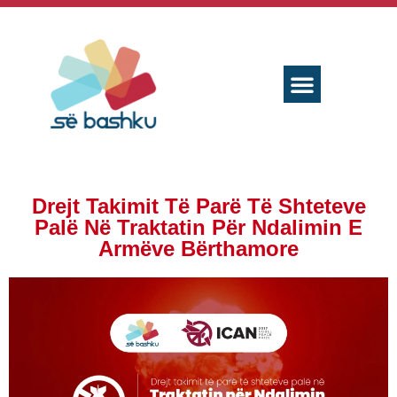
Drejt Takimit Tё Parë Tё Shteteve
Palë Në Traktatin Për Ndalimin E
Armëve Bërthamore