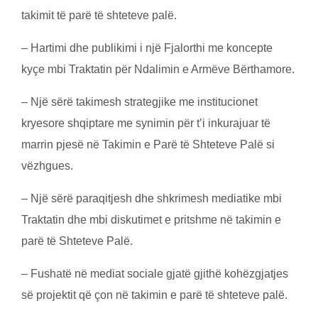
takimit tё parë të shteteve palë.
SUBMIT
– Hartimi dhe publikimi i një Fjalorthi me koncepte
kyçe mbi Traktatin për Ndalimin e Armëve Bërthamore.
– Një sërë takimesh strategjike me institucionet
kryesore shqiptare me synimin për t’i inkurajuar të
marrin pjesë në Takimin e Parë të Shteteve Palë si
vëzhgues.
– Një sërë paraqitjesh dhe shkrimesh mediatike mbi
Traktatin dhe mbi diskutimet e pritshme në takimin e
parë të Shteteve Palë.
– Fushatё në mediat sociale gjatë gjithë kohëzgjatjes
së projektit që çon në takimin e parë të shteteve palë.