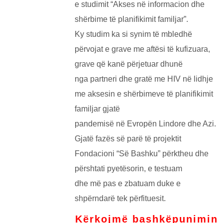
e studimit “Akses në informacion dhe
shërbime të planifikimit familjar”.
Add Impact
Ky studim ka si synim të mbledhë
përvojat e grave me aftësi të kufizuara,
grave që kanë përjetuar dhunë
to Your
nga partneri dhe gratë me HIV në lidhje
me aksesin e shërbimeve të planifikimit
familjar gjatë
Inbox
pandemisë në Evropën Lindore dhe Azi.
Gjatë fazës së parë të projektit
Fondacioni “Së Bashku” përktheu dhe
përshtati pyetësorin, e testuam
Sing up for our emails and get inspiring stories about
rebuild world delivered straight to your inbox.
dhe më pas e zbatuam duke e
shpërndarë tek përfituesit.
Submit
Kërkojmë bashkëpunimin