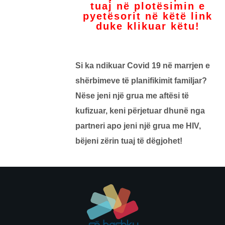
tuaj në plotësimin e
pyetësorit në këtë link
duke klikuar këtu!
Si ka ndikuar Covid 19 në marrjen e
shërbimeve të planifikimit familjar?
Nëse jeni një grua me aftësi të
kufizuar, keni përjetuar dhunë nga
partneri apo jeni një grua me HIV,
bëjeni zërin tuaj të dëgjohet!