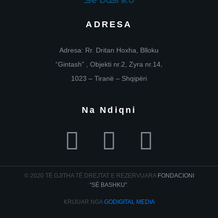
ADRESA
Adresa: Rr. Dritan Hoxha, Blloku
“Gintash” , Objekti nr.2, Zyra nr.14,
1023 – Tiranë – Shqipëri
Na Ndiqni
© 2020 TË GJITHA TË DREJTAT E REZERVUARA
FONDACIONI
“SË BASHKU”
.
KRIJUAR NGA
GODIGITAL MEDIA