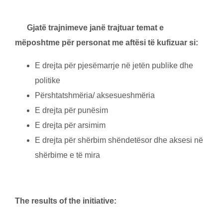
Your Inbox
Gjatë trajnimeve janë trajtuar temat e
mëposhtme pёr personat me aftësi të kufizuar si:
Sing up for our emails and
get inspiring stories about
E drejta për pjesëmarrje në jetën publike dhe
rebuild world delivered
straight to your inbox.
politike
Përshtatshmëria/ aksesueshmëria
E drejta për punësim
SUBMIT
E drejta për arsimim
E drejta për shërbim shëndetësor dhe aksesi në
shërbime e të mira
The results of the initiative: