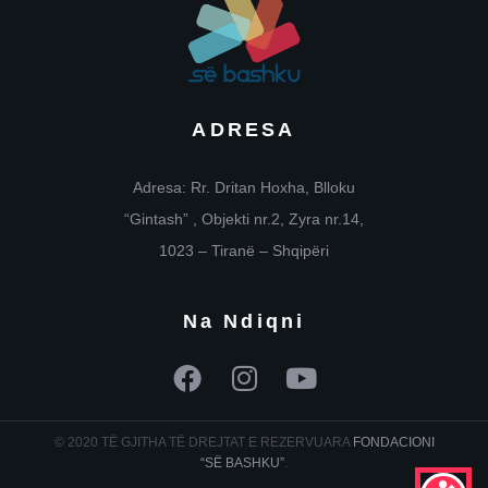
ADRESA
Adresa: Rr. Dritan Hoxha, Blloku
“Gintash” , Objekti nr.2, Zyra nr.14,
1023 – Tiranë – Shqipëri
Na Ndiqni
© 2020 TË GJITHA TË DREJTAT E REZERVUARA
FONDACIONI
“SË BASHKU”
.