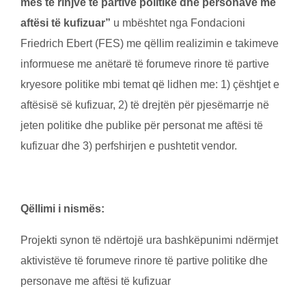
mes të rinjve të partive politike dhe personave me
aftësi të kufizuar”
u mbёshtet nga Fondacioni
Friedrich Ebert (FES) me qëllim realizimin e takimeve
informuese me anëtarë të forumeve rinore të partive
kryesore politike mbi temat që lidhen me: 1) çështjet e
aftësisë së kufizuar, 2) të drejtën për pjesëmarrje në
jeten politike dhe publike pёr personat me aftësi të
kufizuar dhe 3) perfshirjen e pushtetit vendor.
Qëllimi i nismës:
Projekti synon të ndërtojë ura bashkёpunimi ndërmjet
aktivistëve të forumeve rinore të partive politike dhe
personave me aftësi të kufizuar
Add Impact to