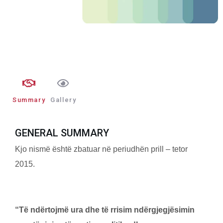
Summary
Gallery
GENERAL SUMMARY
Kjo nismё ёshtё zbatuar nё periudhёn prill – tetor
2015.
“Të ndërtojmë ura dhe të rrisim ndërgjegjësimin