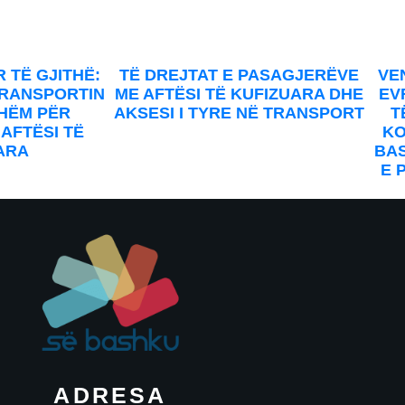
d Impact to Y
 TË GJITHË:
TË DREJTAT E PASAGJERËVE
VE
TRANSPORTIN
ME AFTËSI TË KUFIZUARA DHE
EV
Inbox
HËM PËR
AKSESI I TYRE NË TRANSPORT
T
AFTËSI TË
KO
ARA
BAS
E 
s and get inspiring stories about rebuild world delivered straight
Su
ADRESA