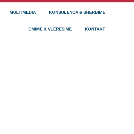
MULTIMEDIA
KONSULENCA & SHËRBIME
ÇMIME & VLERËSIME
KONTAKT
THË:
RTIN E
SONAT
A