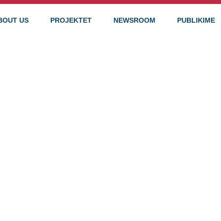
BOUT US
PROJEKTET
NEWSROOM
PUBLIKIME
 PËR TË GJI
BI TRANSPO
ËM PËR PER
TË KUFIZUAR