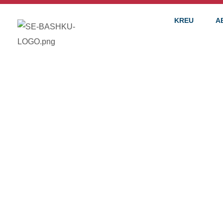
KREU
A
TRANSPORTI
UDHËZUES M
AKSESUESH
ME AFTËSI 