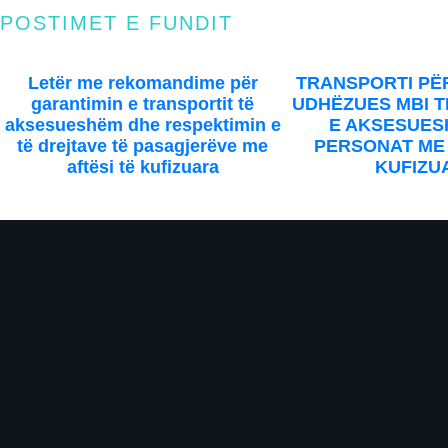
POSTIMET E FUNDIT
Ad
Letër me rekomandime për
TRANSPORTI PËR
garantimin e transportit të
UDHËZUES MBI 
aksesueshëm dhe respektimin e
E AKSESUES
të drejtave të pasagjerëve me
PERSONAT ME 
aftësi të kufizuara
KUFIZU
Sing up for our email