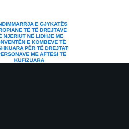
our
NDIMMARRJA E GJYKATËS
ROPIANE TË TË DREJTAVE
Ë NJERIUT NË LIDHJE ME
NVENTËN E KOMBEVE TË
HKUARA PËR TË DREJTAT
PERSONAVE ME AFTËSI TË
KUFIZUARA
 to your inbox.
bmit