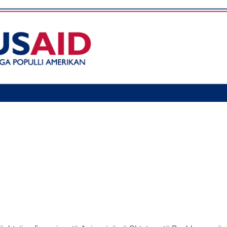
BLEDHJE E
JITHSHME