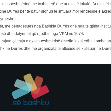
ksesueshmёrinё me inxhinierё dhe arkitektё lokalё. Arkitektёt 
shkinё Durrёs për të patur njohuri të shtuara mbi rëndësinë e a
etyrueshme.
ёt, me pёrfaqёsues nga Bashkia Durrёs dhe nga tё gjitha institu
sё dhe detyrimet qё rrjedhin nga VKM nr. 1074.
 trajtua çёshtja e aksesueshmёrisё (media lokal edhe kombёtar
kinё Durrёs dhe me organizata tё aftёsisё sё kufizuar nё Durr