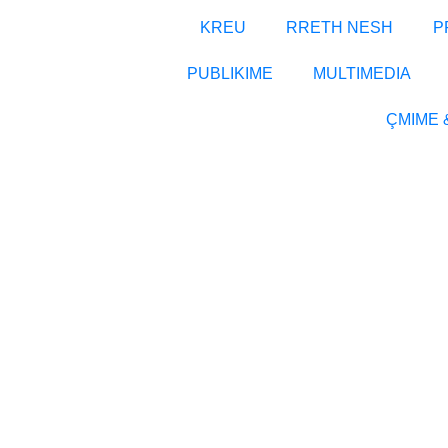
KREU
RRETH NESH
P
PUBLIKIME
MULTIMEDIA
ÇMIME 
aciteteve tё
tё aftёsisё sё
urrёs dhe ngri
 aksesueshmёr