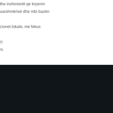
dhe inxhinierёt qe kryenin
ksesueshmërisë dhe mbi bazën
cionet lokale, me fokus
e)
ёs.