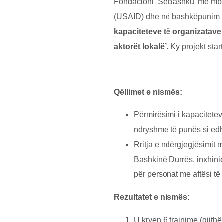
Fondacioni ‘SёBashku’ me mbёs
(USAID) dhe nё bashkёpunim me 
Ad
kapaciteteve tё organizatave
aktorёt
lokalё’
. Ky projekt st
Qëllimet e nismës:
Përmirësimi i kapacitetev
Sing up for our email
ndryshme të punës si ed
Rritja e ndërgjegjësimit
Bashkinë Durrës, inxhini
për personat me aftësi të 
Rezultatet e nismës:
U kryen 6 trajnime (gjith