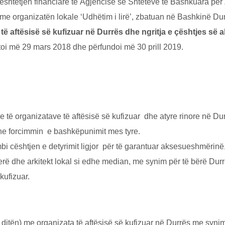
htetjen financiare tё Agjencisё sё Shteteve tё Bashkuara pёr
organizatёn lokale ‘Udhёtim i lirё’, zbatuan nё Bashkinё Durr
d Impact to Y
 tё aftёsisё sё kufizuar nё Durrёs dhe ngritja e çёshtjes sё
artoi më 29 mars 2018 dhe përfundoi më 30 prill 2019.
Inbox
e të organizatave të aftësisë së kufizuar dhe atyre rinore në Du
s and get inspiring stories about rebuild world delivered straight
he forcimmin e bashkëpunimit mes tyre.
 mbi cështjen e detyrimit ligjor për të garantuar aksesueshmëri
Su
erë dhe arkitekt lokal si edhe median, me synim për të bërë Dur
kufizuar.
ё ditёn) me organizata tё aftёsisё sё kufizuar nё Durrёs me synim