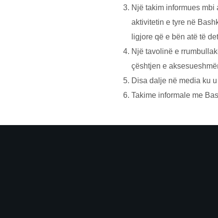
Një takim informues mbi a
aktivitetin e tyre nё Ba
ligjore që e bën atë të d
Një tavolinё e rrumbullak
çёshtjen e aksesueshmёri
Disa dalje nё media ku u
Takime informale me Bash