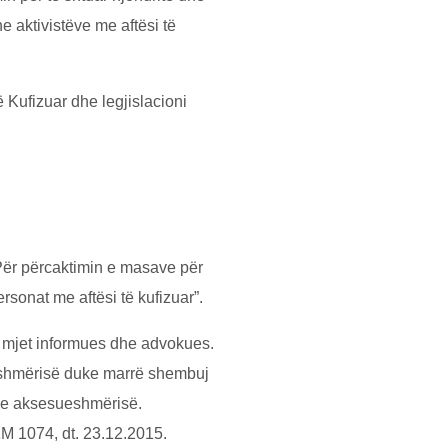
e aktivistёve me aftёsi tё
ё Kufizuar dhe legjislacioni
“Pёr pёrcaktimin e masave pёr
sonat me aftёsi tё kufizuar”.
ё mjet informues dhe advokues.
ueshmёrisё duke marrё shembuj
et e aksesueshmёrisё.
KM 1074, dt. 23.12.2015.