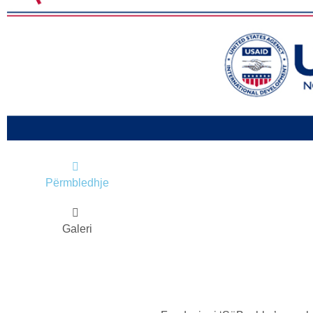
PËRM
Përmbledhje
Galeri
PËRG