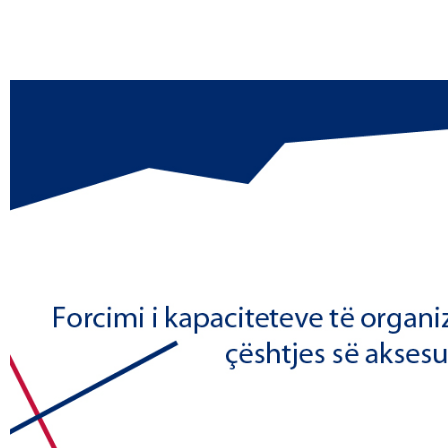
tё gjithё akto