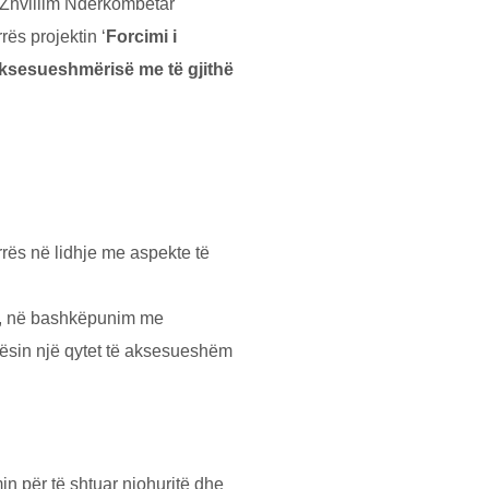
 Zhvillim Ndёrkombёtar
ёs projektin ‘
Forcimi i
our
 aksesueshmёrisё me tё gjithё
rrës në lidhje me aspekte të
 to your inbox.
në, në bashkëpunim me
bmit
rësin një qytet të aksesueshëm
in pёr tё shtuar njohuritё dhe