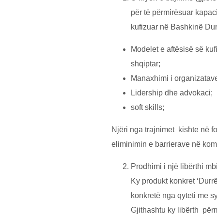
pёr tё pёrmirёsuar kapaci
kufizuar nё Bashkinё Dur
Modelet e aftёsisё sё kufi
shqiptar;
Manaxhimi i organizatave,
Lidership dhe advokaci;
soft skills;
Njёri nga trajnimet kishte në f
eliminimin e barrierave nё komu
Prodhimi i njё libёrthi 
Ky produkt konkret ‘Durr
konkretё nga qyteti me sy
Gjithashtu ky libёrth për