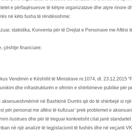
tetet e pёrfaqёsuesve tё kёtyre organizatave dhe atyre rinore dh
rёs nё kёto fusha tё rёndёsishme:
zuar, statistika, Konventa pёr tё Drejtat e Personave me Aftёsi t
 çёshtje financiare;
okus Vendimin e Kёshillit tё Ministrave nr.1074, dt. 23.12.2015 
nikim dhe infrastrukturёn e ofrimin e shёrbimeve publike pёr per
mbi aksesueshmёrinё nё Bashkinё Durrёs qё do tё shёrbejё si nj
ёsi pёr personat me aftёsi tё kufizuar’ prek problemet e akses
nim ilustrues dhe pёr tё treguar konkretisht cilat janё standart
mban në njё analizё tё legjislacionit tё fushёs dhe nё veçanti V