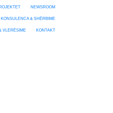
ROJEKTET
NEWSROOM
KONSULENCA & SHËRBIME
& VLERËSIME
KONTAKT
tja e
isё me