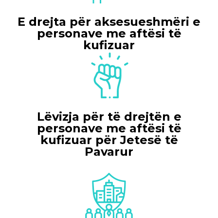
E drejta për aksesueshmëri e
personave me aftësi tё
kufizuar
Lëvizja për të drejtën e
personave me aftësi të
kufizuar për Jetesë tё
Pavarur