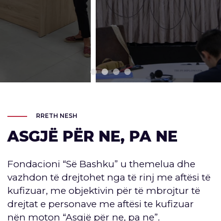
RRETH NESH
ASGJË PËR NE, PA NE
Fondacioni “Së Bashku” u themelua dhe
vazhdon tё drejtohet nga të rinj me aftësi tё
kufizuar, me objektivin për të mbrojtur të
drejtat e personave me aftësi te kufizuar
nën moton “Asgjë për ne, pa ne”.