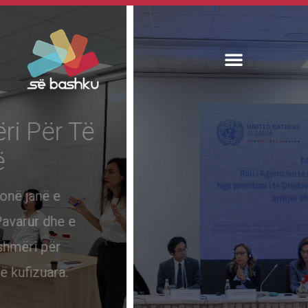
Asgjë Për Ne, Pa Ne!
Nxisim zbatimin e Konventës për
të Drejtat e Personave me Aftësi
të Kufizuara.