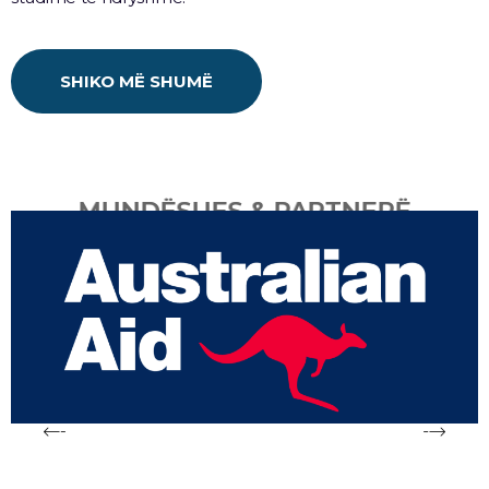
SHIKO MË SHUMË
MUNDËSUES & PARTNERË