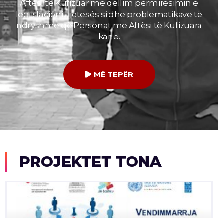
Aftësi të Kufizuar me qëllim përmirësimin e
legjislacionit, jetesës si dhe problematikave të
ndryshme që Personat me Aftësi të Kufizuara
kanë.
MË TEPËR
PROJEKTET TONA