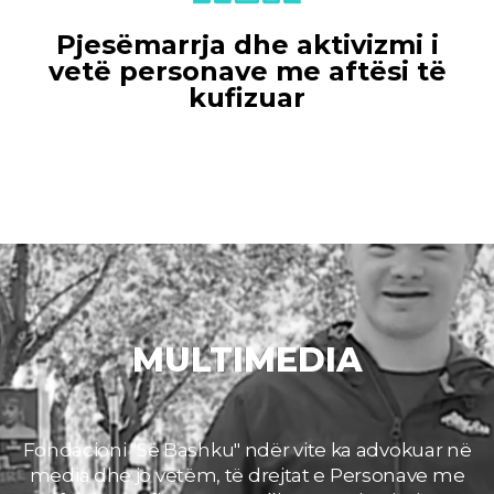
Pjesëmarrja dhe aktivizmi i
vetё personave me aftësi të
kufizuar​
MULTIMEDIA
Fondacioni "Së Bashku" ndër vite ka advokuar në
media dhe jo vetëm, të drejtat e Personave me