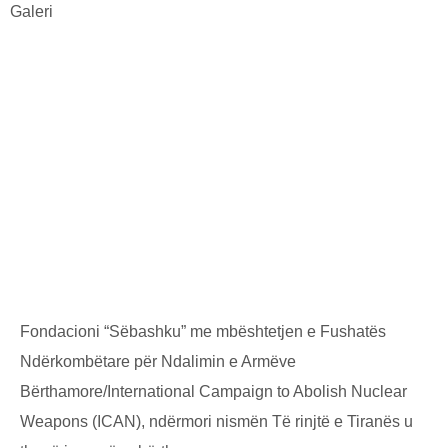
Galeri
PËRMBLED
E
PËRGJITHS
Fondacioni “Sëbashku” me mbështetjen e Fushatës
Ndërkombëtare për Ndalimin e Armëve
Bërthamore/International Campaign to Abolish Nuclear
Weapons (ICAN), ndërmori nismën Të rinjtë e Tiranës u