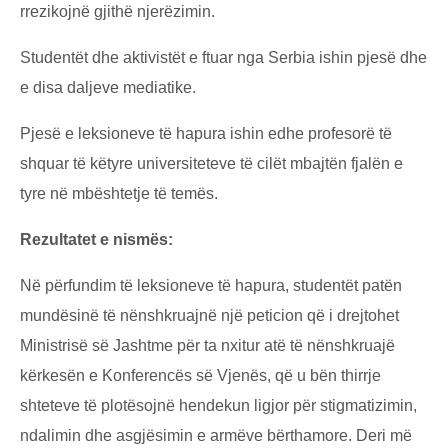
rrezikojnë gjithë njerëzimin.
Studentët dhe aktivistët e ftuar nga Serbia ishin pjesë dhe
e disa daljeve mediatike.
Pjesë e leksioneve të hapura ishin edhe profesorë të
shquar të këtyre universiteteve të cilët mbajtën fjalën e
tyre në mbështetje të temës.
Rezultatet e nismës:
Në përfundim të leksioneve të hapura, studentët patën
mundësinë të nënshkruajnë një peticion që i drejtohet
Ministrisë së Jashtme për ta nxitur atë të nënshkruajë
kërkesën e Konferencës së Vjenës, që u bën thirrje
shteteve të plotësojnë hendekun ligjor për stigmatizimin,
ndalimin dhe asgjësimin e armëve bërthamore. Deri më