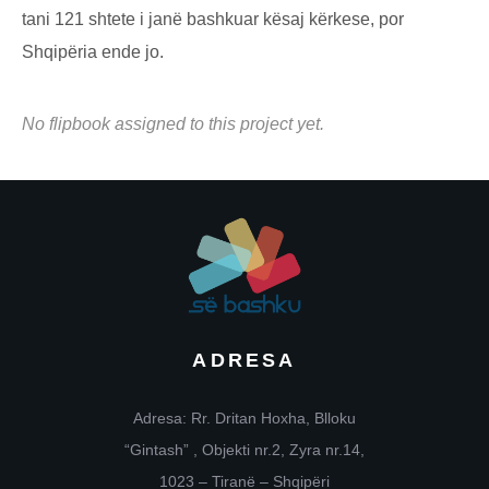
tani 121 shtete i janë bashkuar kësaj kërkese, por
Shqipëria ende jo.
No flipbook assigned to this project yet.
ADRESA
Adresa: Rr. Dritan Hoxha, Blloku
“Gintash” , Objekti nr.2, Zyra nr.14,
1023 – Tiranë – Shqipëri