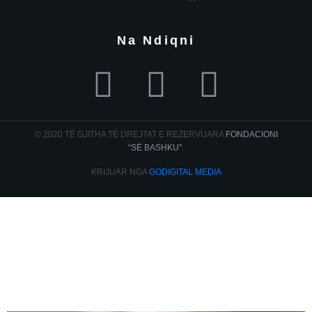
Na Ndiqni
© 2020 TË GJITHA TË DREJTAT E REZERVUARA
FONDACIONI
“SË BASHKU”
.
KRIJUAR NGA
GODIGITAL MEDIA